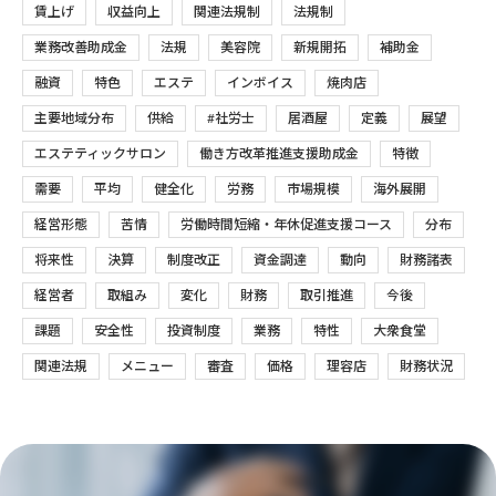
賃上げ
収益向上
関連法規制
法規制
業務改善助成金
法規
美容院
新規開拓
補助金
融資
特色
エステ
インボイス
焼肉店
主要地域分布
供給
#社労士
居酒屋
定義
展望
エステティックサロン
働き方改革推進支援助成金
特徴
需要
平均
健全化
労務
市場規模
海外展開
経営形態
苦情
労働時間短縮・年休促進支援コース
分布
将来性
決算
制度改正
資金調達
動向
財務諸表
経営者
取組み
変化
財務
取引推進
今後
課題
安全性
投資制度
業務
特性
大衆食堂
関連法規
メニュー
審査
価格
理容店
財務状況