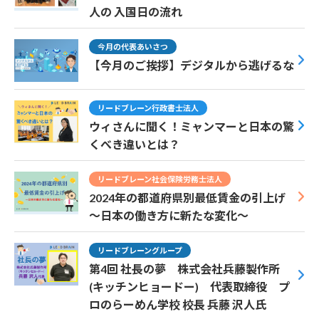
人の 入国日の流れ
今月の代表あいさつ
【今月のご挨拶】デジタルから逃げるな
リードブレーン行政書士法人
ウィさんに聞く！ミャンマーと日本の驚
くべき違いとは？
リードブレーン社会保険労務士法人
2024年の都道府県別最低賃金の引上げ
～日本の働き方に新たな変化～
リードブレーングループ
第4回 社長の夢 株式会社兵藤製作所
(キッチンヒョードー) 代表取締役 プ
ロのらーめん学校 校長 兵藤 沢人氏