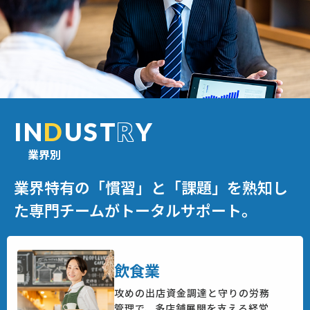
IN
D
UST
R
Y
業界別
業界特有の「慣習」と「課題」を熟知し
た専門チームがトータルサポート。
飲食業
攻めの出店資金調達と守りの労務
管理で、
多店舗展開を支える経営