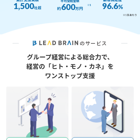
平均受給金額
1,500
96.6
600
※1
%
社超
約
万円
※1社あたり
のサービス
グループ経営による総合力で、
経営の「ヒト・モノ・カネ」を
ワンストップ支援