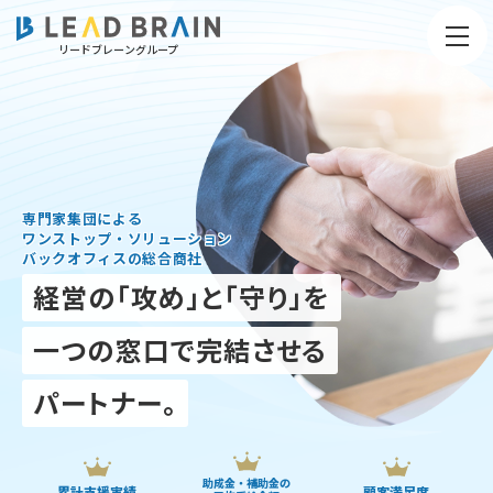
リードブレーングループ
専門家集団による
ワンストップ・ソリューション
バックオフィスの総合商社
経営の「攻め」と「守り」を
経営コンサルティング・財務・労務をワンストップ支援｜リードブレーン
一つの窓口で完結させる
パートナー。
助成金・補助金の
累計支援実績
顧客満足度