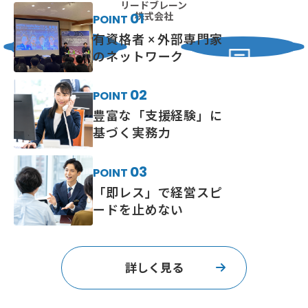
BPO株式会社
リードブレーン
リードブレーン
01
株式会社
POINT
社会保険労務士法人
有資格者 × 外部専門家
のネットワーク
02
POINT
外部パートナー
リードブレーン
行政書士法人
豊富な「支援経験」に
基づく実務力
03
POINT
「即レス」で
経営スピ
ードを止めない
詳しく見る