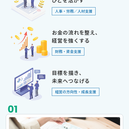
ひとを活かす
⼈事‧労務／⼈材⽀援
お⾦の流れを整え､
経営を強くする
財務・資⾦⽀援
⽬標を描き､
未来へつなげる
経営の⽅向性‧成⻑⽀援
01