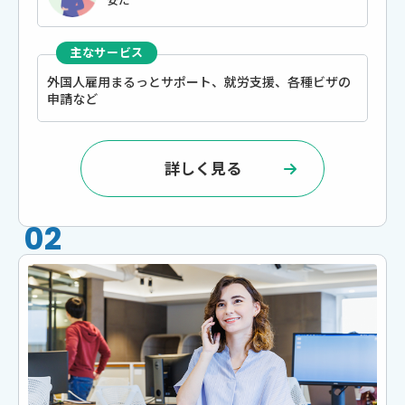
安だ
主なサービス
外国⼈雇⽤まるっとサポート、就労⽀援、各種ビザの
申請など
詳しく見る
02