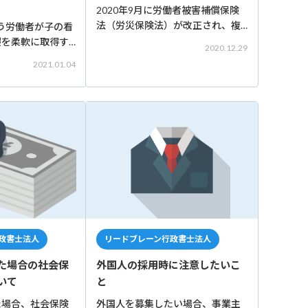
2020年9月に労働者被害補償保険
法（労災保険法）が改正され、複
う労働者が子の看
数の会社等で働いている労働者へ
暇を柔軟に取得す
2020.12.29
の労災保険給付が変更となりまし
よう、育児・介護
2021.01.04
た。 改正法の施工日（2020年9月1
等が改正され、時
日）以降に、怪我や病気になった
が可能となりまし
労働者、お亡くなりになった労
月1日より施行）
政書士法人
リードブレーン行政書士法人
た場合の社会保
外国人の採用時に注意したいこ
いて
と
た場合、社会保険
外国人を募集したい場合、事業主