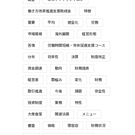
働き方改革推進支援助成金
特徴
需要
平均
健全化
労務
市場規模
海外展開
経営形態
苦情
労働時間短縮・年休促進支援コース
分布
将来性
決算
制度改正
資金調達
動向
財務諸表
経営者
取組み
変化
財務
取引推進
今後
課題
安全性
投資制度
業務
特性
大衆食堂
関連法規
メニュー
審査
価格
理容店
財務状況