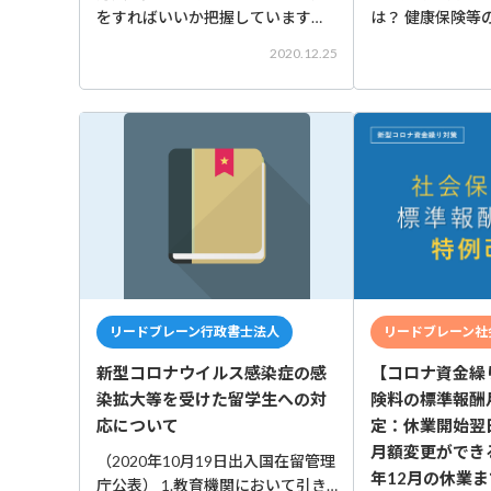
をすればいいか把握しています
は？ 健康保険等
か？ 日常的に発生する業務ではな
については、外
2020.12.25
いため、対応を確認することは少
人と同様に適用に
ないかもしれませんが、起きた時
ため、健康保険
には迅速に適切な対応をする必要
適用事業所で外
があります。 いざという時の為
合は、これらの
に、あらか
り、日
リードブレーン行政書士法人
リードブレーン社
新型コロナウイルス感染症の感
【コロナ資金繰
染拡大等を受けた留学生への対
険料の標準報酬
応について
定：休業開始翌
月額変更ができる
（2020年10月19日出入国在留管理
年12月の休業
庁公表） 1.教育機関において引き