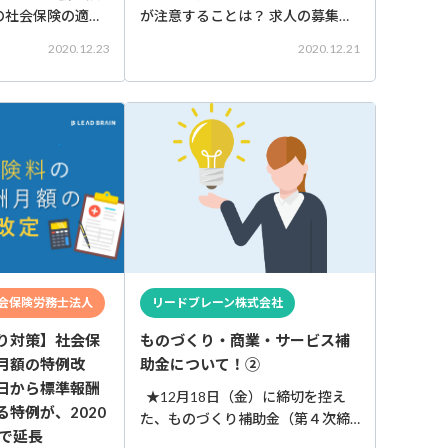
の社会保険の適用
が注意することは？ 求人の募集の
国人労働者も日本
際に、外国人のみを対象とするこ
2020.12.23
2020.12.21
なります。 その
とや、外国人が応募できないとい
、厚生年金保険の
う求人を出すことはできません。
国人を雇用する場
国籍を条件とするのではなく、ス
制度の加入者とな
キルや能力を条件として求人を出
してくだ
会保険労務士法人
リードブレーン株式会社
り対策】社会保
ものづくり・商業・サービス補
月額の特例改
助金について！②
日から標準報酬
★12月18日（金）に締切を控え
特例が、2020
た、ものづくり補助金（第４次締
まで延長
切分）の公募要領についてご紹介