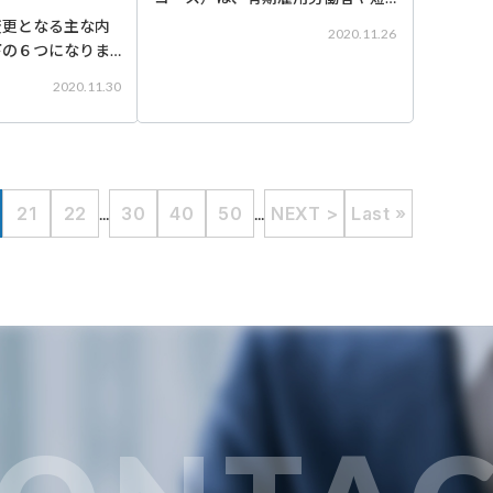
時間労働者といった、いわゆる非
変更となる主な内
2020.11.26
正規雇用労働者を正社員等に転換
下の６つになりま
させた事業主に、国が助成金を支
 １. 給与所得控
2020.11.30
給する制度です。活用して、従業
 基礎控除の見直し
員のモチベーションのアップ
控除の創設 ４. ひ
設及び寡婦（寡
し
21
22
...
30
40
50
...
NEXT >
Last »