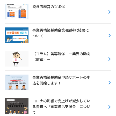
o
r
飲食店経営のツボ⑤
o
k
事業再構築補助金第4回採択結果に
ついて
【コラム】美容院③ －業界の動向
（前編）－
事業再構築補助金申請サポートの申
込を開始します！
コロナの影響で売上げが減少してい
る皆様へ「事業復活支援金」につい
て