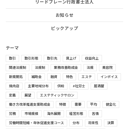
リードブレーン行政書士法人
お知らせ
ピックアップ
テーマ
取引
取引形態
取引先
賃上げ
収益向上
関連法規制
法規制
業務改善助成金
法規
美容院
新規開拓
補助金
融資
特色
エステ
インボイス
焼肉店
主要地域分布
供給
#社労士
居酒屋
定義
展望
エステティックサロン
働き方改革推進支援助成金
特徴
需要
平均
健全化
労務
市場規模
海外展開
経営形態
苦情
労働時間短縮・年休促進支援コース
分布
将来性
決算