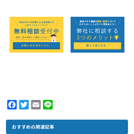
F
T
E
Li
ac
w
m
n
e
it
ai
e
おすすめの関連記事
b
te
l