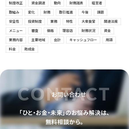
制度改正
資金調達
動向
財務諸表
経営者
取組み
変化
財務
取引推進
今後
課題
安全性
投資制度
業務
特性
大衆食堂
関連法規
メニュー
審査
価格
理容店
財務状況
資金
業務内容
主要地域
会計
キャッシュフロー
用語
料金
助成金
CONTACT
お問い合わせ
「ひと・お金・未来」のお悩み解決は、
無料相談から。