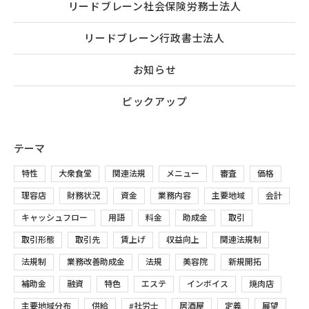
リードブレーン社会保険労務士法人
リードブレーン行政書士法人
お知らせ
ピックアップ
テーマ
特性
大衆食堂
関連法規
メニュー
審査
価格
理容店
財務状況
資金
業務内容
主要地域
会計
キャッシュフロー
用語
料金
助成金
取引
取引形態
取引先
賃上げ
収益向上
関連法規制
法規制
業務改善助成金
法規
美容院
新規開拓
補助金
融資
特色
エステ
インボイス
焼肉店
主要地域分布
供給
#社労士
居酒屋
定義
展望