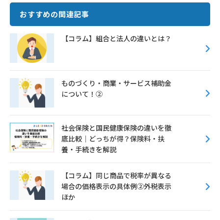
e
it
ai
e
おすすめの関連記事
b
te
l
o
r
【コラム】組合と法人の違いとは？
o
k
ものづくり・商業・サービス補助金
について！②
社会保険と国民健康保険の違いを徹
底比較｜どっちが得？保険料・扶
養・手続きを解説
【コラム】同じ商品で税率が異なる
場合の価格表示の具体例②外税表示
ほか