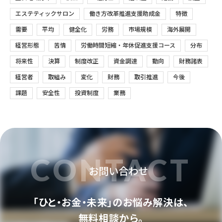
エステティックサロン
働き方改革推進支援助成金
特徴
需要
平均
健全化
労務
市場規模
海外展開
経営形態
苦情
労働時間短縮・年休促進支援コース
分布
将来性
決算
制度改正
資金調達
動向
財務諸表
経営者
取組み
変化
財務
取引推進
今後
課題
安全性
投資制度
業務
CONTACT
お問い合わせ
「ひと・お金・未来」のお悩み解決は、
無料相談から。