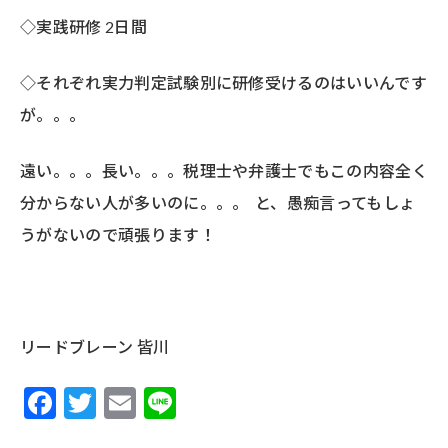
◇実践研修 2日間
◇それぞれ実力判定試験別に研修受けるのはいいんです
が。。。
遠い。。。長い。。。税理士や弁護士でもこの内容全く
分からない人が多いのに。。。 と、愚痴言ってもしょ
うがないので頑張ります！
リードブレーン 皆川
F
T
E
Li
ac
w
m
n