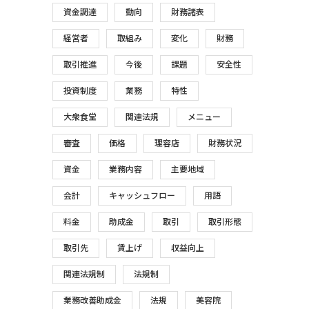
資金調達
動向
財務諸表
経営者
取組み
変化
財務
取引推進
今後
課題
安全性
投資制度
業務
特性
大衆食堂
関連法規
メニュー
審査
価格
理容店
財務状況
資金
業務内容
主要地域
会計
キャッシュフロー
用語
料金
助成金
取引
取引形態
取引先
賃上げ
収益向上
関連法規制
法規制
業務改善助成金
法規
美容院