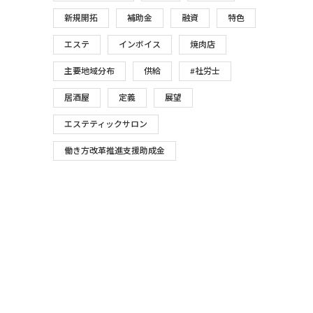
新規開拓
補助金
融資
特色
エステ
インボイス
焼肉店
主要地域分布
供給
#社労士
居酒屋
定義
展望
エステティックサロン
働き方改革推進支援助成金