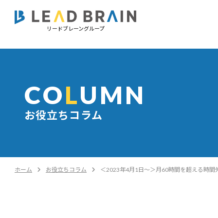
リードブレーングループ
CO
L
UMN
お役立ちコラム
ホーム
お役立ちコラム
＜2023年4月1日～＞月60時間を超える時間外労働の割増賃金率が25％→50