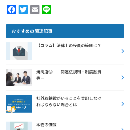
F
T
E
Li
ac
w
m
n
e
it
ai
e
おすすめの関連記事
b
te
l
o
r
【コラム】法律上の役員の範囲は？
o
k
焼肉店⑬ －関連法規制・制度融資
等－
社外取締役がいることを登記しなけ
ればならない場合とは
本物の価値