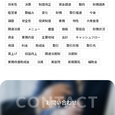
将来性
決算
制度改正
資金調達
動向
財務諸表
経営者
取組み
変化
財務
取引推進
今後
課題
安全性
投資制度
業務
特性
大衆食堂
関連法規
メニュー
審査
価格
理容店
財務状況
資金
業務内容
主要地域
会計
キャッシュフロー
用語
料金
助成金
取引
取引形態
取引先
賃上げ
収益向上
関連法規制
法規制
業務改善助成金
法規
美容院
新規開拓
補助金
CONTACT
お問い合わせ