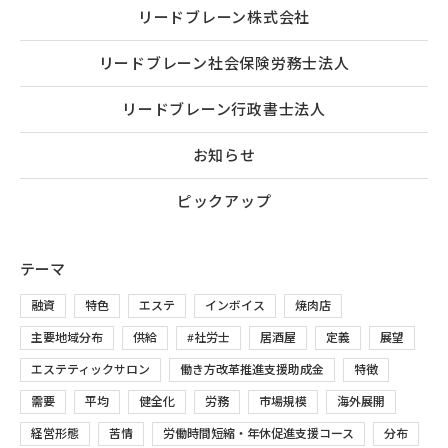
リードブレーン株式会社
リードブレーン社会保険労務士法人
リードブレーン行政書士法人
お知らせ
ピックアップ
テーマ
融資
特色
エステ
インボイス
焼肉店
主要地域分布
供給
#社労士
居酒屋
定義
展望
エステティックサロン
働き方改革推進支援助成金
特徴
需要
平均
健全化
労務
市場規模
海外展開
経営形態
苦情
労働時間短縮・年休促進支援コース
分布