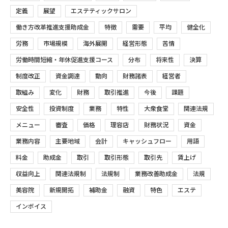
定義
展望
エステティックサロン
働き方改革推進支援助成金
特徴
需要
平均
健全化
労務
市場規模
海外展開
経営形態
苦情
労働時間短縮・年休促進支援コース
分布
将来性
決算
制度改正
資金調達
動向
財務諸表
経営者
取組み
変化
財務
取引推進
今後
課題
安全性
投資制度
業務
特性
大衆食堂
関連法規
メニュー
審査
価格
理容店
財務状況
資金
業務内容
主要地域
会計
キャッシュフロー
用語
料金
助成金
取引
取引形態
取引先
賃上げ
収益向上
関連法規制
法規制
業務改善助成金
法規
美容院
新規開拓
補助金
融資
特色
エステ
インボイス