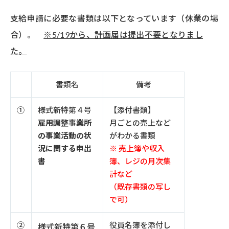
支給申請に必要な書類は以下となっています（休業の場
合）。
※5/19から、計画届は提出不要となりまし
た。
書類名
備考
①
様式新特第４号
【添付書類】
雇用調整事業所
月ごとの売上など
の事業活動の状
がわかる書類
況に関する申出
※ 売上簿や収入
書
簿、レジの月次集
計など
（既存書類の写し
で可）
②
役員名簿を添付し
様式新特第６号