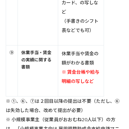
カード、の写しな
ど
（手書きのシフト
表などでも可）
⑨
休業手当・賃金
休業手当や賃金の
の実績に関する
額がわかる書類
書類
※ 賃金台帳や給与
明細の写しなど
※ ①、⑥、⑦は２回目以降の提出は不要（ただし、⑥
は失効した場合、改めて提出が必要）
※ 小規模事業主（従業員がおおむね20人以下）の方
は、「小規模事業主向け 雇用調整助成金支給申請マニ