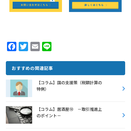
F
T
E
Li
ac
w
m
n
e
it
ai
e
おすすめの関連記事
b
te
l
o
r
【コラム】国の支援策（税額計算の
特例）
o
k
【コラム】居酒屋⑩ －取引推進上
のポイント－