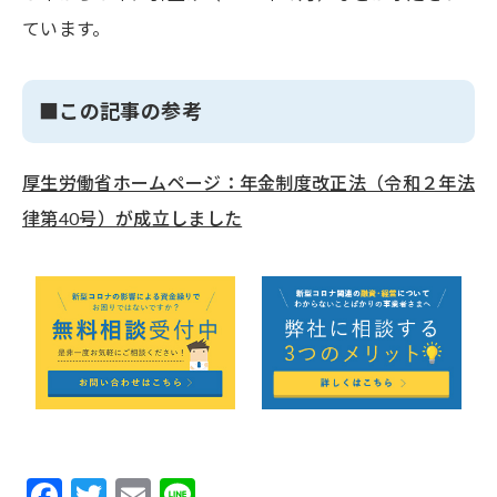
ています。
■この記事の参考
厚生労働省ホームページ：年金制度改正法（令和２年法
律第40号）が成立しました
F
T
E
Li