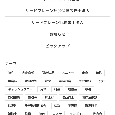
リードブレーン社会保険労務士法人
リードブレーン行政書士法人
お知らせ
ピックアップ
テーマ
特性
大衆食堂
関連法規
メニュー
審査
価格
理容店
財務状況
資金
業務内容
主要地域
会計
キャッシュフロー
用語
料金
助成金
取引
取引形態
取引先
賃上げ
収益向上
関連法規制
法規制
業務改善助成金
法規
美容院
新規開拓
補助金
融資
特色
エステ
インボイス
焼肉店