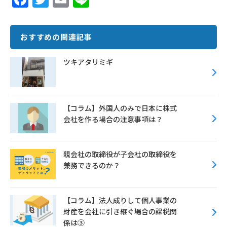
ac
w
m
n
e
it
ai
e
おすすめの関連記事
b
te
l
o
r
ツキアタリミギ
o
k
【コラム】外国人のみで日本に株式
会社を作る場合の注意事項は？
親会社の取締役が子会社の取締役を
兼務できるのか？
【コラム】法人成りして個人事業の
財産を会社に引き継ぐ場合の課税関
係は③