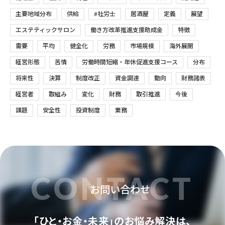
主要地域分布
供給
#社労士
居酒屋
定義
展望
エステティックサロン
働き方改革推進支援助成金
特徴
需要
平均
健全化
労務
市場規模
海外展開
経営形態
苦情
労働時間短縮・年休促進支援コース
分布
将来性
決算
制度改正
資金調達
動向
財務諸表
経営者
取組み
変化
財務
取引推進
今後
課題
安全性
投資制度
業務
CONTACT
お問い合わせ
「ひと・お金・未来」のお悩み解決は、