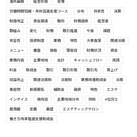
海外展開
経営形態
苦情
労働時間短縮・年休促進支援コース
分布
将来性
決算
制度改正
資金調達
動向
財務諸表
経営者
取組み
変化
財務
取引推進
今後
課題
安全性
投資制度
業務
特性
大衆食堂
関連法規
メニュー
審査
価格
理容店
財務状況
資金
業務内容
主要地域
会計
キャッシュフロー
用語
料金
助成金
取引
取引形態
取引先
賃上げ
収益向上
関連法規制
法規制
業務改善助成金
法規
美容院
新規開拓
補助金
融資
特色
エステ
インボイス
焼肉店
主要地域分布
供給
#社労士
居酒屋
定義
展望
エステティックサロン
働き方改革推進支援助成金