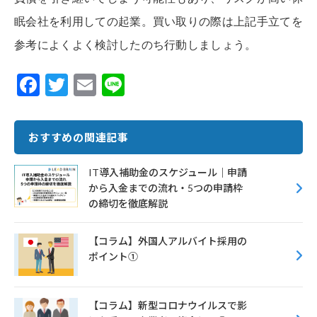
眠会社を利用しての起業。買い取りの際は上記手立てを
参考によくよく検討したのち行動しましょう。
F
T
E
Li
ac
w
m
n
e
it
ai
e
おすすめの関連記事
b
te
l
o
r
IT導入補助金のスケジュール｜申請
から入金までの流れ・5つの申請枠
o
の締切を徹底解説
k
【コラム】外国人アルバイト採用の
ポイント①
【コラム】新型コロナウイルスで影