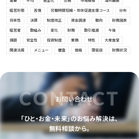
需要
平均
健全化
労務
市場規模
海外展開
経営形態
苦情
労働時間短縮・年休促進支援コース
分布
将来性
決算
制度改正
資金調達
動向
財務諸表
経営者
取組み
変化
財務
取引推進
今後
課題
安全性
投資制度
業務
特性
大衆食堂
関連法規
メニュー
審査
価格
理容店
財務状況
CONTACT
お問い合わせ
「ひと・お金・未来」のお悩み解決は、
無料相談から。