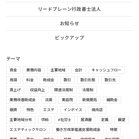
リードブレーン行政書士法人
お知らせ
ピックアップ
テーマ
資金
業務内容
主要地域
会計
キャッシュフロー
用語
料金
助成金
取引
取引形態
取引先
賃上げ
収益向上
関連法規制
法規制
業務改善助成金
法規
美容院
新規開拓
補助金
融資
特色
エステ
インボイス
焼肉店
主要地域分布
供給
#社労士
居酒屋
定義
展望
エステティックサロン
働き方改革推進支援助成金
特徴