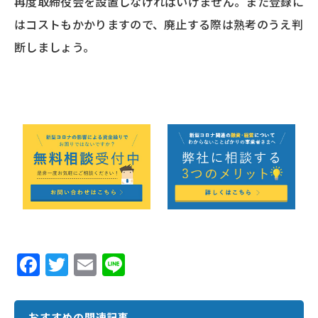
再度取締役会を設置しなければいけません。また登録に
はコストもかかりますので、廃止する際は熟考のうえ判
断しましょう。
F
T
E
Li
ac
w
m
n
e
it
ai
e
おすすめの関連記事