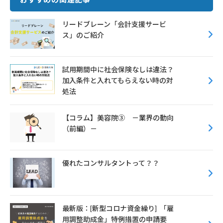
b
te
l
o
r
リードブレーン「会計支援サービ
ス」のご紹介
o
k
試用期間中に社会保険なしは違法？
加入条件と入れてもらえない時の対
処法
【コラム】美容院③ －業界の動向
（前編）－
優れたコンサルタントって？？
最新版：[新型コロナ資金繰り] 「雇
用調整助成金」特例措置の申請要