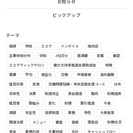
お知らせ
ピックアップ
テーマ
融資
特色
エステ
インボイス
焼肉店
主要地域分布
供給
#社労士
居酒屋
定義
展望
エステティックサロン
働き方改革推進支援助成金
特徴
需要
平均
健全化
労務
市場規模
海外展開
経営形態
苦情
労働時間短縮・年休促進支援コース
分布
将来性
決算
制度改正
資金調達
動向
財務諸表
経営者
取組み
変化
財務
取引推進
今後
課題
安全性
投資制度
業務
特性
大衆食堂
関連法規
メニュー
審査
価格
理容店
財務状況
資金
業務内容
主要地域
会計
キャッシュフロー