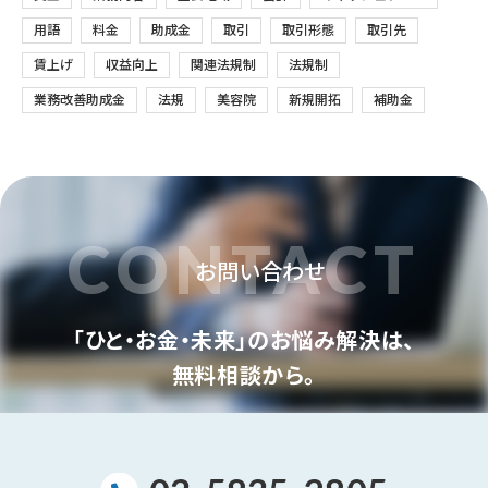
用語
料金
助成金
取引
取引形態
取引先
賃上げ
収益向上
関連法規制
法規制
業務改善助成金
法規
美容院
新規開拓
補助金
CONTACT
お問い合わせ
「ひと・お金・未来」のお悩み解決は、
無料相談から。