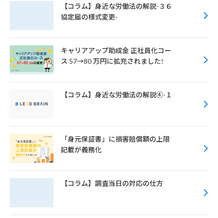
o
r
【コラム】身近な労働法の解説-３６
協定届の様式変更-
o
k
キャリアアップ助成金 正社員化コー
ス 57→80 万円に拡充されました!
【コラム】身近な労働法の解説④-１
「身元保証書」に損害賠償額の上限
記載が義務化
【コラム】調査当日の対応の仕方