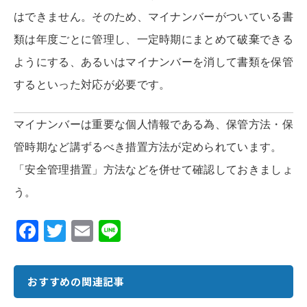
はできません。そのため、マイナンバーがついている書
類は年度ごとに管理し、一定時期にまとめて破棄できる
ようにする、あるいはマイナンバーを消して書類を保管
するといった対応が必要です。
マイナンバーは重要な個人情報である為、保管方法・保
管時期など講ずるべき措置方法が定められています。
「安全管理措置」方法などを併せて確認しておきましょ
う。
F
T
E
Li
ac
w
m
n
e
it
ai
e
おすすめの関連記事
b
te
l