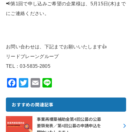
📢第1回で申し込みご希望の企業様は、5月15日(木)まで
にご連絡ください。
お問い合わせは、下記までお願いいたします👍
リードブレーングループ
TEL：03-5835-2805
F
T
E
Li
ac
w
m
n
e
it
ai
e
おすすめの関連記事
b
te
l
o
r
事業再構築補助金第4回公募の公募
要領発表／第4回公募の申請申込を
o