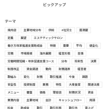
ピックアップ
テーマ
焼肉店
主要地域分布
供給
#社労士
居酒屋
定義
展望
エステティックサロン
働き方改革推進支援助成金
特徴
需要
平均
健全化
労務
市場規模
海外展開
経営形態
苦情
労働時間短縮・年休促進支援コース
分布
将来性
決算
制度改正
資金調達
動向
財務諸表
経営者
取組み
変化
財務
取引推進
今後
課題
安全性
投資制度
業務
特性
大衆食堂
関連法規
メニュー
審査
価格
理容店
財務状況
資金
業務内容
主要地域
会計
キャッシュフロー
用語
料金
助成金
取引
取引形態
取引先
賃上げ