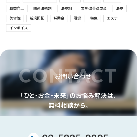
収益向上
関連法規制
法規制
業務改善助成金
法規
美容院
新規開拓
補助金
融資
特色
エステ
インボイス
CONTACT
お問い合わせ
「ひと・お金・未来」のお悩み解決は、
無料相談から。