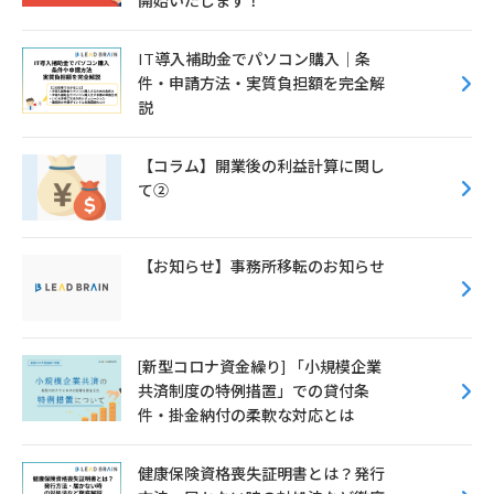
開始いたします！
k
IT導入補助金でパソコン購入｜条
件・申請方法・実質負担額を完全解
説
【コラム】開業後の利益計算に関し
て②
【お知らせ】事務所移転のお知らせ
[新型コロナ資金繰り] 「小規模企業
共済制度の特例措置」での貸付条
件・掛金納付の柔軟な対応とは
健康保険資格喪失証明書とは？発行