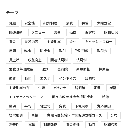
テーマ
課題
安全性
投資制度
業務
特性
大衆食堂
関連法規
メニュー
審査
価格
理容店
財務状況
資金
業務内容
主要地域
会計
キャッシュフロー
用語
料金
助成金
取引
取引形態
取引先
賃上げ
収益向上
関連法規制
法規制
業務改善助成金
法規
美容院
新規開拓
補助金
融資
特色
エステ
インボイス
焼肉店
主要地域分布
供給
#社労士
居酒屋
定義
展望
エステティックサロン
働き方改革推進支援助成金
特徴
需要
平均
健全化
労務
市場規模
海外展開
経営形態
苦情
労働時間短縮・年休促進支援コース
分布
将来性
決算
制度改正
資金調達
動向
財務諸表