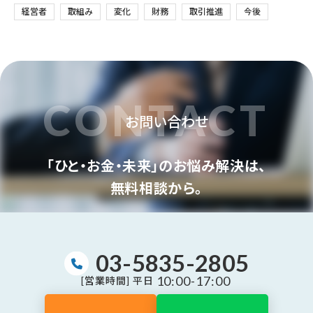
経営者
取組み
変化
財務
取引推進
今後
CONTACT
お問い合わせ
「ひと・お金・未来」のお悩み解決は、
無料相談から。
03-5835-2805
10:00-17:00
[営業時間] 平日