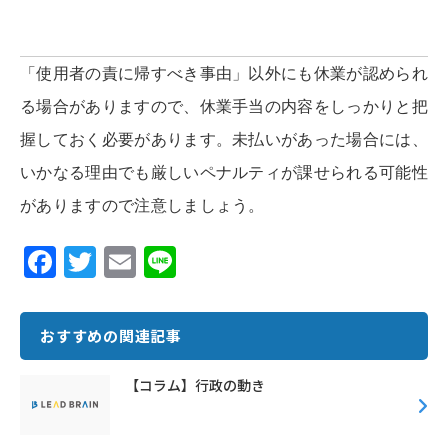
「使用者の責に帰すべき事由」以外にも休業が認められ
る場合がありますので、休業手当の内容をしっかりと把
握しておく必要があります。未払いがあった場合には、
いかなる理由でも厳しいペナルティが課せられる可能性
がありますので注意しましょう。
F
T
E
Li
ac
w
m
n
e
it
ai
e
おすすめの関連記事
b
te
l
o
r
【コラム】行政の動き
o