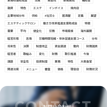
業務改善助成金
法規
美容院
新規開拓
補助金
融資
特色
エステ
インボイス
焼肉店
主要地域分布
供給
#社労士
居酒屋
定義
展望
エステティックサロン
働き方改革推進支援助成金
特徴
需要
平均
健全化
労務
市場規模
海外展開
経営形態
苦情
労働時間短縮・年休促進支援コース
分布
将来性
決算
制度改正
資金調達
動向
財務諸表
経営者
取組み
変化
財務
取引推進
今後
課題
安全性
投資制度
業務
特性
大衆食堂
関連法規
メニュー
審査
価格
理容店
財務状況
CONTACT
お問い合わせ