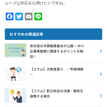
ムーズな対応を心掛けたいですね。
F
T
E
Li
ac
w
m
n
e
it
ai
e
おすすめの関連記事
b
te
l
o
r
来年度の予算概算要求が公開！ 中小
企業等施策に関連するポイントを解
o
説！
k
【コラム】大衆食堂② －市場規模
－
【コラム】創立総会の決議・報告を
省略する場合