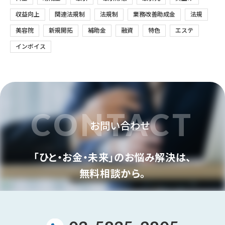
収益向上
関連法規制
法規制
業務改善助成金
法規
美容院
新規開拓
補助金
融資
特色
エステ
インボイス
CONTACT
お問い合わせ
「ひと・お金・未来」のお悩み解決は、
無料相談から。