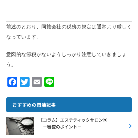
前述のとおり、同族会社の税務の規定は通常より厳しく
なっています。
意図的な節税がないようしっかり注意していきましょ
う。
F
T
E
Li
ac
w
m
n
e
it
ai
e
おすすめの関連記事
b
te
l
o
r
【コラム】エステティックサロン⑨
－審査のポイント－
o