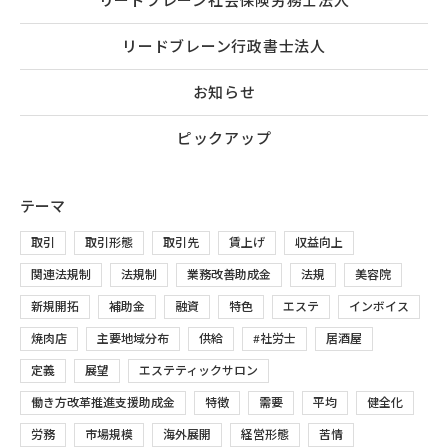
リードブレーン行政書士法人
お知らせ
ピックアップ
テーマ
取引
取引形態
取引先
賃上げ
収益向上
関連法規制
法規制
業務改善助成金
法規
美容院
新規開拓
補助金
融資
特色
エステ
インボイス
焼肉店
主要地域分布
供給
#社労士
居酒屋
定義
展望
エステティックサロン
働き方改革推進支援助成金
特徴
需要
平均
健全化
労務
市場規模
海外展開
経営形態
苦情