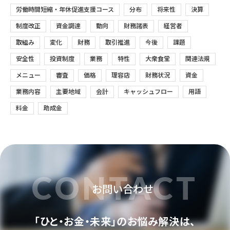
労働時間短縮・年休促進支援コース
分布
将来性
決算
制度改正
資金調達
動向
財務諸表
経営者
取組み
変化
財務
取引推進
今後
課題
安全性
投資制度
業務
特性
大衆食堂
関連法規
メニュー
審査
価格
理容店
財務状況
資金
業務内容
主要地域
会計
キャッシュフロー
用語
料金
助成金
CONTACT
お問い合わせ
「ひと・お金・未来」のお悩み解決は、