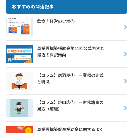
e
it
ai
e
おすすめの関連記事
b
te
l
o
r
飲食店経営のツボ⑤
o
k
事業再構築補助金第11回公募内容と
最近の採択傾向
【コラム】居酒屋① －業種の定義
と特徴－
【コラム】焼肉店⑨ －財務諸表の
見方（前編）－
事業再構築促進補助金に関するよく