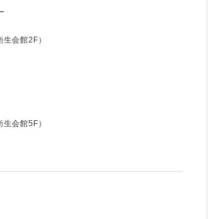
ー
国衛生会館2F）
国衛生会館5F）
。