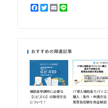
F
T
E
Li
a
w
m
n
c
it
ai
e
e
te
l
b
r
o
おすすめの関連記事
o
k
補助金申請時に必要な
IT導入補助金でパソコ
【GビズID】の取得方法
購入｜条件・申請方法
について！
実質負担額を完全解説