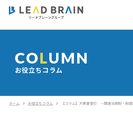
リードブレーングループ
CO
L
UMN
お役立ちコラム
ホーム
お役立ちコラム
【コラム】大衆食堂⑫ －関連法規制・制度