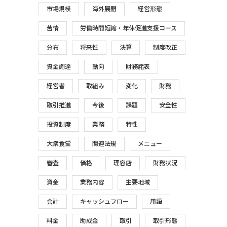
市場規模
海外展開
経営形態
苦情
労働時間短縮・年休促進支援コース
分布
将来性
決算
制度改正
資金調達
動向
財務諸表
経営者
取組み
変化
財務
取引推進
今後
課題
安全性
投資制度
業務
特性
大衆食堂
関連法規
メニュー
審査
価格
理容店
財務状況
資金
業務内容
主要地域
会計
キャッシュフロー
用語
料金
助成金
取引
取引形態