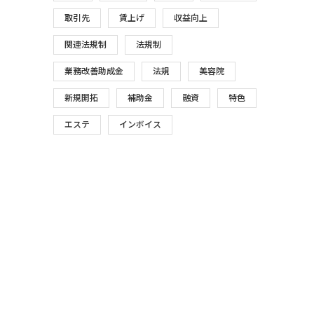
取引先
賃上げ
収益向上
関連法規制
法規制
業務改善助成金
法規
美容院
新規開拓
補助金
融資
特色
エステ
インボイス