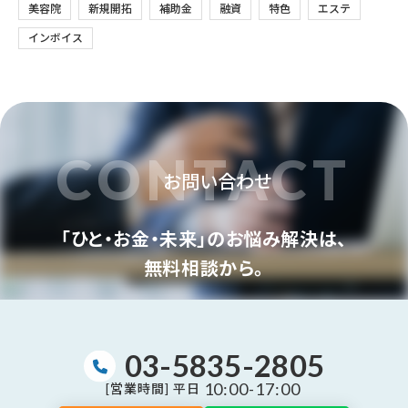
美容院
新規開拓
補助金
融資
特色
エステ
インボイス
CONTACT
お問い合わせ
「ひと・お金・未来」のお悩み解決は、
無料相談から。
03-5835-2805
10:00-17:00
[営業時間] 平日