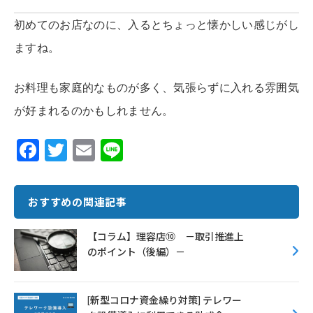
初めてのお店なのに、入るとちょっと懐かしい感じがし
ますね。
お料理も家庭的なものが多く、気張らずに入れる雰囲気
が好まれるのかもしれません。
F
T
E
Li
ac
w
m
n
e
it
ai
e
おすすめの関連記事
b
te
l
o
r
【コラム】理容店⑩ －取引推進上
のポイント（後編）－
o
k
[新型コロナ資金繰り対策] テレワー