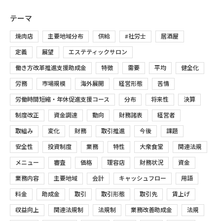
テーマ
焼肉店
主要地域分布
供給
#社労士
居酒屋
定義
展望
エステティックサロン
働き方改革推進支援助成金
特徴
需要
平均
健全化
労務
市場規模
海外展開
経営形態
苦情
労働時間短縮・年休促進支援コース
分布
将来性
決算
制度改正
資金調達
動向
財務諸表
経営者
取組み
変化
財務
取引推進
今後
課題
安全性
投資制度
業務
特性
大衆食堂
関連法規
メニュー
審査
価格
理容店
財務状況
資金
業務内容
主要地域
会計
キャッシュフロー
用語
料金
助成金
取引
取引形態
取引先
賃上げ
収益向上
関連法規制
法規制
業務改善助成金
法規