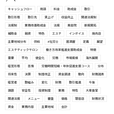
キャッシュフロー
用語
料金
助成金
取引
取引形態
取引先
賃上げ
収益向上
関連法規制
法規制
業務改善助成金
法規
美容院
新規開拓
補助金
融資
特色
エステ
インボイス
焼肉店
主要地域分布
供給
#社労士
居酒屋
定義
展望
エステティックサロン
働き方改革推進支援助成金
特徴
需要
平均
健全化
労務
市場規模
海外展開
経営形態
苦情
労働時間短縮・年休促進支援コース
分布
将来性
決算
制度改正
資金調達
動向
財務諸表
経営者
取組み
変化
財務
取引推進
今後
課題
安全性
投資制度
業務
特性
大衆食堂
関連法規
メニュー
審査
価格
理容店
財務状況
資金
業務内容
主要地域
会計