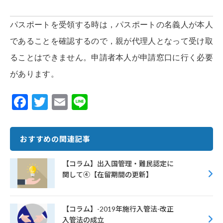
パスポートを受領する時は，パスポートの名義人が本人
であることを確認するので，親が代理人となって受け取
ることはできません。申請者本人が申請窓口に行く必要
があります。
F
T
E
Li
ac
w
m
n
e
it
ai
e
おすすめの関連記事
b
te
l
o
r
【コラム】出入国管理・難民認定に
関して④【在留期間の更新】
o
k
【コラム】-2019年施行入管法-改正
入管法の成立