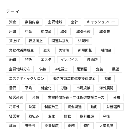
テーマ
資金
業務内容
主要地域
会計
キャッシュフロー
用語
料金
助成金
取引
取引形態
取引先
賃上げ
収益向上
関連法規制
法規制
業務改善助成金
法規
美容院
新規開拓
補助金
融資
特色
エステ
インボイス
焼肉店
主要地域分布
供給
#社労士
居酒屋
定義
展望
エステティックサロン
働き方改革推進支援助成金
特徴
需要
平均
健全化
労務
市場規模
海外展開
経営形態
苦情
労働時間短縮・年休促進支援コース
分布
将来性
決算
制度改正
資金調達
動向
財務諸表
経営者
取組み
変化
財務
取引推進
今後
課題
安全性
投資制度
業務
特性
大衆食堂