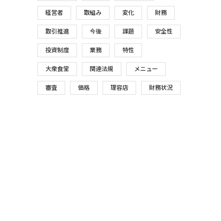
経営者
取組み
変化
財務
取引推進
今後
課題
安全性
投資制度
業務
特性
大衆食堂
関連法規
メニュー
審査
価格
理容店
財務状況