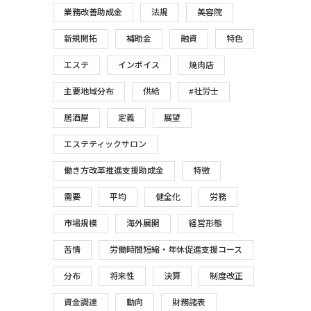
業務改善助成金
法規
美容院
新規開拓
補助金
融資
特色
エステ
インボイス
焼肉店
主要地域分布
供給
#社労士
居酒屋
定義
展望
エステティックサロン
働き方改革推進支援助成金
特徴
需要
平均
健全化
労務
市場規模
海外展開
経営形態
苦情
労働時間短縮・年休促進支援コース
分布
将来性
決算
制度改正
資金調達
動向
財務諸表