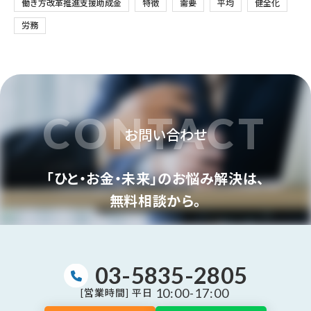
働き方改革推進支援助成金
特徴
需要
平均
健全化
労務
CONTACT
お問い合わせ
「ひと・お金・未来」のお悩み解決は、
無料相談から。
03-5835-2805
10:00-17:00
[営業時間] 平日