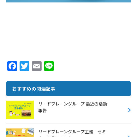
F
T
E
Li
ac
w
m
n
e
it
ai
e
おすすめの関連記事
b
te
l
o
r
リードブレーングループ 最近の活動
報告
o
k
リードブレーングループ主催 セミ