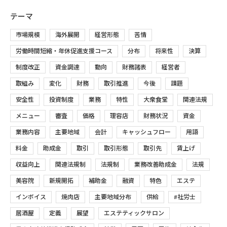
テーマ
市場規模
海外展開
経営形態
苦情
労働時間短縮・年休促進支援コース
分布
将来性
決算
制度改正
資金調達
動向
財務諸表
経営者
取組み
変化
財務
取引推進
今後
課題
安全性
投資制度
業務
特性
大衆食堂
関連法規
メニュー
審査
価格
理容店
財務状況
資金
業務内容
主要地域
会計
キャッシュフロー
用語
料金
助成金
取引
取引形態
取引先
賃上げ
収益向上
関連法規制
法規制
業務改善助成金
法規
美容院
新規開拓
補助金
融資
特色
エステ
インボイス
焼肉店
主要地域分布
供給
#社労士
居酒屋
定義
展望
エステティックサロン