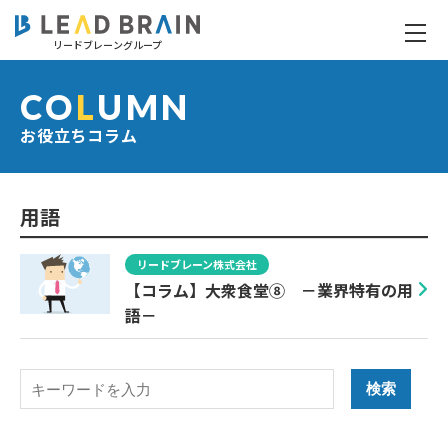
リードブレーングループ
お役立ちコラム
CO
L
UMN
お役立ちコラム
用語
リードブレーン株式会社
【コラム】大衆食堂⑧ －業界特有の用
語－