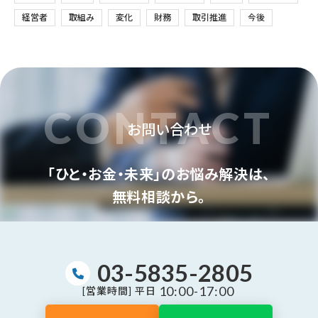
経営者
取組み
変化
財務
取引推進
今後
CONTACT
お問い合わせ
「ひと・お金・未来」のお悩み解決は、
無料相談から。
03-5835-2805
10:00-17:00
[営業時間] 平日