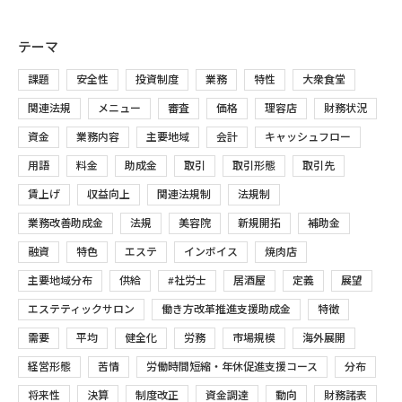
テーマ
課題
安全性
投資制度
業務
特性
大衆食堂
関連法規
メニュー
審査
価格
理容店
財務状況
資金
業務内容
主要地域
会計
キャッシュフロー
用語
料金
助成金
取引
取引形態
取引先
賃上げ
収益向上
関連法規制
法規制
業務改善助成金
法規
美容院
新規開拓
補助金
融資
特色
エステ
インボイス
焼肉店
主要地域分布
供給
#社労士
居酒屋
定義
展望
エステティックサロン
働き方改革推進支援助成金
特徴
需要
平均
健全化
労務
市場規模
海外展開
経営形態
苦情
労働時間短縮・年休促進支援コース
分布
将来性
決算
制度改正
資金調達
動向
財務諸表