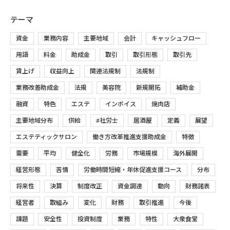
テーマ
資金
業務内容
主要地域
会計
キャッシュフロー
用語
料金
助成金
取引
取引形態
取引先
賃上げ
収益向上
関連法規制
法規制
業務改善助成金
法規
美容院
新規開拓
補助金
融資
特色
エステ
インボイス
焼肉店
主要地域分布
供給
#社労士
居酒屋
定義
展望
エステティックサロン
働き方改革推進支援助成金
特徴
需要
平均
健全化
労務
市場規模
海外展開
経営形態
苦情
労働時間短縮・年休促進支援コース
分布
将来性
決算
制度改正
資金調達
動向
財務諸表
経営者
取組み
変化
財務
取引推進
今後
課題
安全性
投資制度
業務
特性
大衆食堂