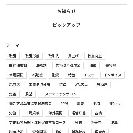
お知らせ
ピックアップ
テーマ
取引
取引形態
取引先
賃上げ
収益向上
関連法規制
法規制
業務改善助成金
法規
美容院
新規開拓
補助金
融資
特色
エステ
インボイス
焼肉店
主要地域分布
供給
#社労士
居酒屋
定義
展望
エステティックサロン
働き方改革推進支援助成金
特徴
需要
平均
健全化
労務
市場規模
海外展開
経営形態
苦情
労働時間短縮・年休促進支援コース
分布
将来性
決算
制度改正
資金調達
動向
財務諸表
経営者