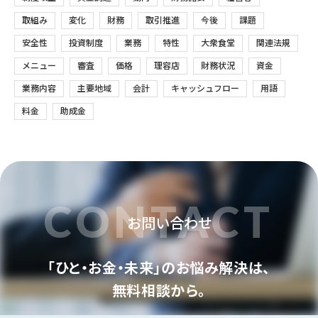
取組み
変化
財務
取引推進
今後
課題
安全性
投資制度
業務
特性
大衆食堂
関連法規
メニュー
審査
価格
理容店
財務状況
資金
業務内容
主要地域
会計
キャッシュフロー
用語
料金
助成金
CONTACT
お問い合わせ
「ひと・お金・未来」のお悩み解決は、
無料相談から。